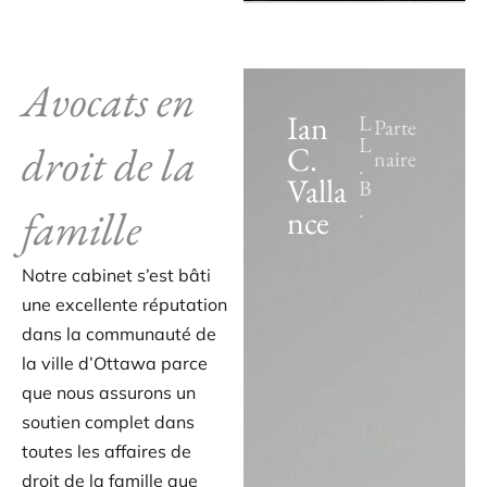
Avocats en
Ian
L
Parte
L
droit de la
C.
naire
.
Valla
B
.
famille
nce
Notre cabinet s’est bâti
une excellente réputation
dans la communauté de
la ville d’Ottawa parce
que nous assurons un
soutien complet dans
toutes les affaires de
droit de la famille que