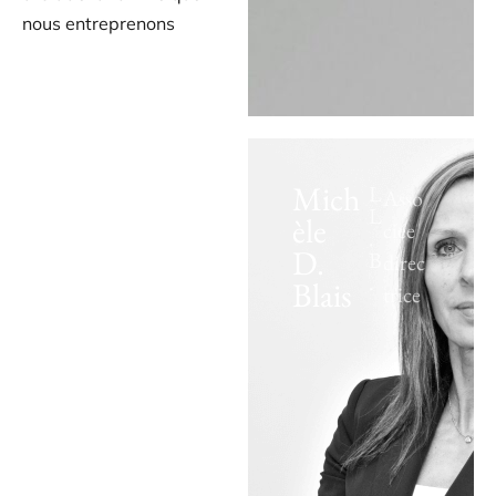
nous entreprenons
Mich
L
Asso
L
èle
ciée
.
D.
B
direc
.
Blais
trice