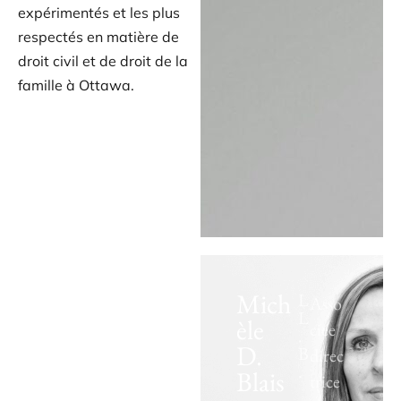
expérimentés et les plus
respectés en matière de
droit civil et de droit de la
famille à Ottawa.
Mich
L
Asso
L
èle
ciée
.
D.
B
direc
.
Blais
trice