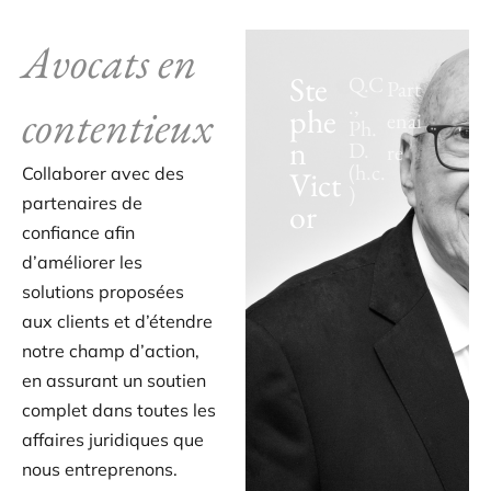
Avocats en
Ste
Q.C
Part
.,
contentieux
phe
enai
Ph.
n
D.
re
(h.c.
Collaborer avec des
Vict
)
partenaires de
or
confiance afin
d’améliorer les
solutions proposées
aux clients et d’étendre
notre champ d’action,
en assurant un soutien
complet dans toutes les
affaires juridiques que
nous entreprenons.