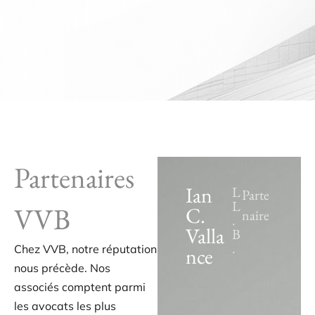
Partenaires
Ian
L
Parte
L
VVB
C.
naire
.
Valla
B
.
Chez VVB, notre réputation
nce
nous précède. Nos
associés comptent parmi
les avocats les plus