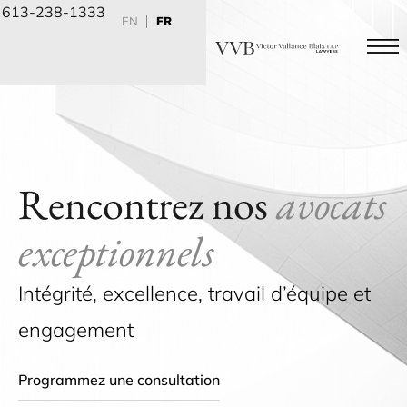
613-238-1333
EN
FR
Page d’a
Droit de la fa
Contentieux civil
Programmez 
Rencontrez nos
avocats
exceptionnels
Intégrité, excellence, travail d’équipe et
engagement
Programmez une consultation