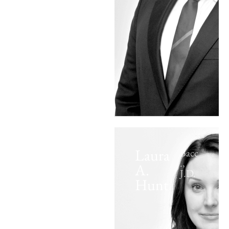
Laura
Bacc
.,
A.
J.D.
Hunt