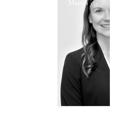
Mason
J.D.